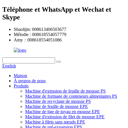
Téléphone et WhatsApp et Wechat et
Skype
Shaolijin: 008613406503677
Mélodie : 008618554057779
Amy：008618554051086
English
Maison
À propos de nous
Produits
Machine d'extrusion de feuille de mousse PS
Machine de formage de conteneurs alimentaires PS
Machine de recyclage de mousse PS
Machine de feuille de mousse EPE
Machine de tige de tuyau en mousse EPE
Machine d'extrusion de filet de mousse EPE
Machine à filets sans nœuds EPE
Machine de pré-expansion EPS