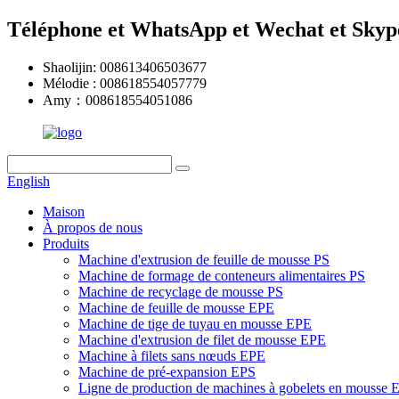
Téléphone et WhatsApp et Wechat et Skyp
Shaolijin: 008613406503677
Mélodie : 008618554057779
Amy：008618554051086
English
Maison
À propos de nous
Produits
Machine d'extrusion de feuille de mousse PS
Machine de formage de conteneurs alimentaires PS
Machine de recyclage de mousse PS
Machine de feuille de mousse EPE
Machine de tige de tuyau en mousse EPE
Machine d'extrusion de filet de mousse EPE
Machine à filets sans nœuds EPE
Machine de pré-expansion EPS
Ligne de production de machines à gobelets en mousse 