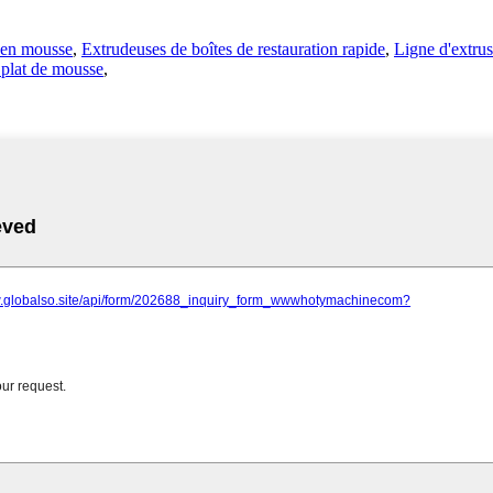
 en mousse
,
Extrudeuses de boîtes de restauration rapide
,
Ligne d'extrus
 plat de mousse
,