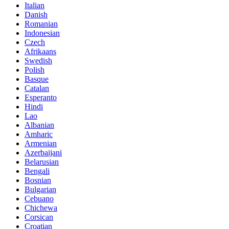
Italian
Danish
Romanian
Indonesian
Czech
Afrikaans
Swedish
Polish
Basque
Catalan
Esperanto
Hindi
Lao
Albanian
Amharic
Armenian
Azerbaijani
Belarusian
Bengali
Bosnian
Bulgarian
Cebuano
Chichewa
Corsican
Croatian