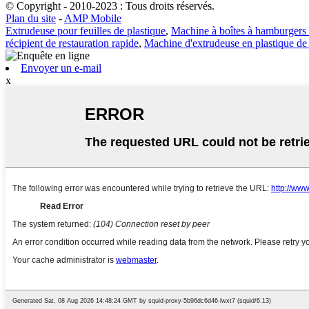
© Copyright - 2010-2023 : Tous droits réservés.
Plan du site
-
AMP Mobile
Extrudeuse pour feuilles de plastique
,
Machine à boîtes à hamburgers
récipient de restauration rapide
,
Machine d'extrudeuse en plastique de
Envoyer un e-mail
x