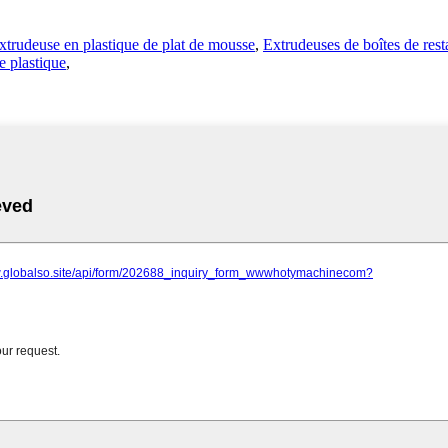
xtrudeuse en plastique de plat de mousse
,
Extrudeuses de boîtes de rest
e plastique
,