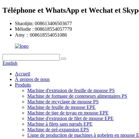
Téléphone et WhatsApp et Wechat et Skyp
Shaolijin: 008613406503677
Mélodie : 008618554057779
Amy：008618554051086
English
Accueil
À propos de nous
Produits
Machine d'extrusion de feuille de mousse PS
Machine de formage de conteneurs alimentaires PS
Machine de recyclage de mousse PS
Machine de feuille de mousse EPE
Machine de tige de tuyau en mousse EPE
Machine d'extrusion de filet de mousse EPE
Machine à filets sans nœuds EPE
Machine de pré-expansion EPS
Ligne de production de machines à gobelets en mousse 