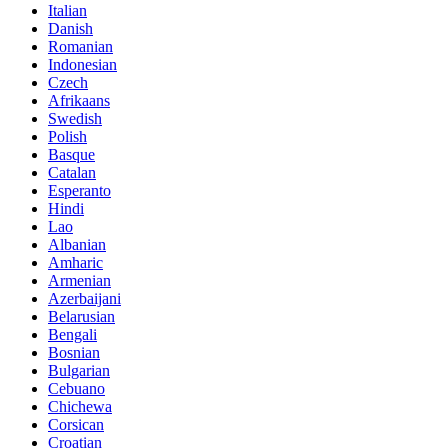
Italian
Danish
Romanian
Indonesian
Czech
Afrikaans
Swedish
Polish
Basque
Catalan
Esperanto
Hindi
Lao
Albanian
Amharic
Armenian
Azerbaijani
Belarusian
Bengali
Bosnian
Bulgarian
Cebuano
Chichewa
Corsican
Croatian