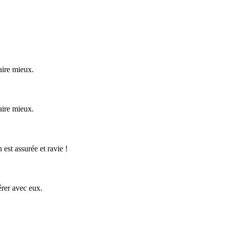
aire mieux.
aire mieux.
 est assurée et ravie !
érer avec eux.