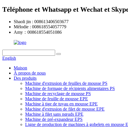
Téléphone et Whatsapp et Wechat et Skyp
Shaoli jin : 008613406503677
Mélodie : 008618554057779
Amy：008618554051086
English
Maison
À propos de nous
Des produits
Machine d'extrusion de feuilles de mousse PS
Machine de formage de récipients alimentaires PS
Machine de recyclage de mousse PS
Machine de feuille de mousse EPE
Machine à tige de tuyau en mousse EPE
Machine d'extrusion de filet de mousse EPE
Machine à filet sans nœuds EPE
Machine de pré-expandeur EPS
Ligne de production de machines à gobelets en mousse 