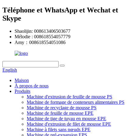
Téléphone et WhatsApp et Wechat et
Skype
Shaolijin: 008613406503677
Mélodie : 008618554057779
Amy：008618554051086
English
Maison
À propos de nous
Produits
Machine d'extrusion de feuille de mousse PS
Machine de formage de conteneurs alimentaires PS
Machine de recyclage de mousse PS
Machine de feuille de mousse EPE
Machine de tige de tuyau en mousse EPE
Machine d'extrusion de filet de mousse EPE
Machine à filets sans nœuds EPE
Machine de pré-expansion EPS