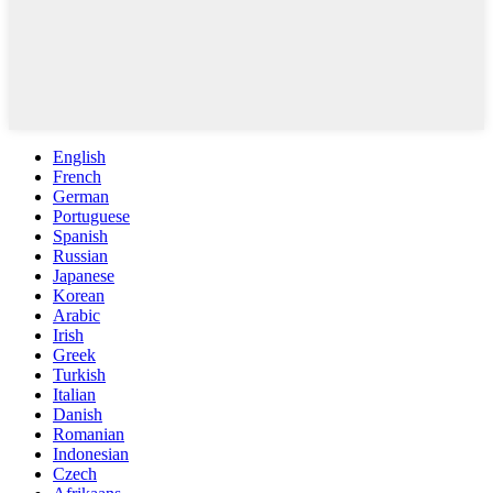
English
French
German
Portuguese
Spanish
Russian
Japanese
Korean
Arabic
Irish
Greek
Turkish
Italian
Danish
Romanian
Indonesian
Czech