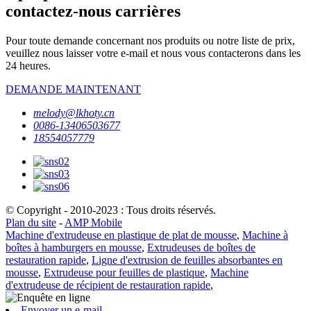
contactez-nous carrières
Pour toute demande concernant nos produits ou notre liste de prix,
veuillez nous laisser votre e-mail et nous vous contacterons dans les
24 heures.
DEMANDE MAINTENANT
melody@lkhoty.cn
0086-13406503677
18554057779
© Copyright - 2010-2023 : Tous droits réservés.
Plan du site
-
AMP Mobile
Machine d'extrudeuse en plastique de plat de mousse
,
Machine à
boîtes à hamburgers en mousse
,
Extrudeuses de boîtes de
restauration rapide
,
Ligne d'extrusion de feuilles absorbantes en
mousse
,
Extrudeuse pour feuilles de plastique
,
Machine
d'extrudeuse de récipient de restauration rapide
,
Envoyer un e-mail