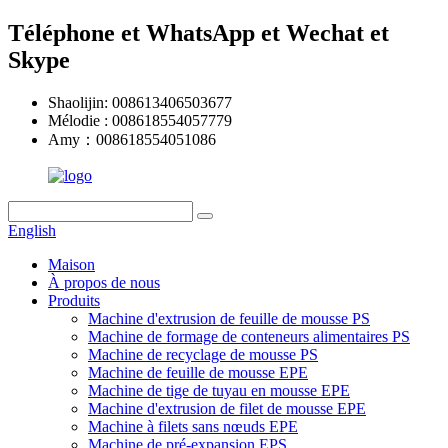
Téléphone et WhatsApp et Wechat et
Skype
Shaolijin: 008613406503677
Mélodie : 008618554057779
Amy：008618554051086
English
Maison
À propos de nous
Produits
Machine d'extrusion de feuille de mousse PS
Machine de formage de conteneurs alimentaires PS
Machine de recyclage de mousse PS
Machine de feuille de mousse EPE
Machine de tige de tuyau en mousse EPE
Machine d'extrusion de filet de mousse EPE
Machine à filets sans nœuds EPE
Machine de pré-expansion EPS