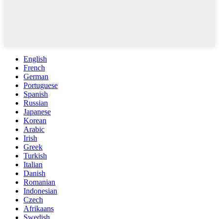
English
French
German
Portuguese
Spanish
Russian
Japanese
Korean
Arabic
Irish
Greek
Turkish
Italian
Danish
Romanian
Indonesian
Czech
Afrikaans
Swedish