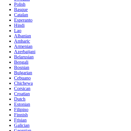
Polish
Basque
Catalan
Esperanto
Hindi
Lao
Albanian
Amharic
Armenian
Azerbaijani
Belarusian
Bengali
Bosnian
Bulgarian
Cebuano
Chichewa
Corsican
Croatian
Dutch
Estonian
Filipino
Finnish
Frisian
Galician
Georgian