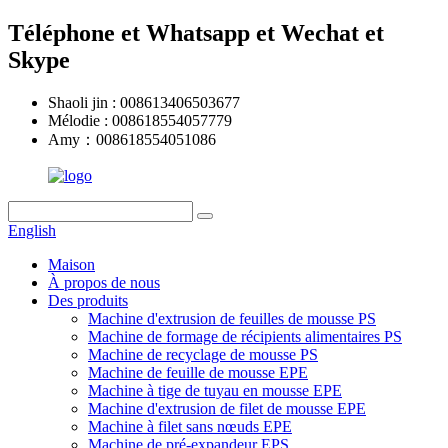
Téléphone et Whatsapp et Wechat et
Skype
Shaoli jin : 008613406503677
Mélodie : 008618554057779
Amy：008618554051086
English
Maison
À propos de nous
Des produits
Machine d'extrusion de feuilles de mousse PS
Machine de formage de récipients alimentaires PS
Machine de recyclage de mousse PS
Machine de feuille de mousse EPE
Machine à tige de tuyau en mousse EPE
Machine d'extrusion de filet de mousse EPE
Machine à filet sans nœuds EPE
Machine de pré-expandeur EPS